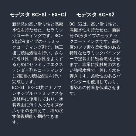
モデスタ BC-S1・EX-C1
モデスタ BC-S2
新開発の高い滑り性と高撥
BC-S2は、高い滑り性と、
水性を持たせた、セラミッ
高撥水性を持たせた、新開
クコーティングです。BC-
発の1液タイプのセラミッ
S1は1液タイプのセラミッ
クコーティングです。高純
クコーティング剤で、施工
度のフッ素を柔軟性のある
後に焼結処理を行い、さら
特殊なセラミックバインダ
に滑り性、撥水性をよくす
ーで塗装面に密着硬化させ
るためにセラミックエクス
ます。非常に接触角の大き
テンダー剤をコーティング
い強撥水性で、美しく水を
し2度目の焼結処理を行い
弾きます。柔軟性のあるバ
完成します。
インダーを使用しており、
BC-S1、EX-C1共にナノフ
雨染みの付着を低減させま
レキシブルセラミックスを
す。
原材料に使用しており、塗
装表面に薄く入ったキズが
広がるのを抑えて、埋め戻
す修復機能が期待できま
す。