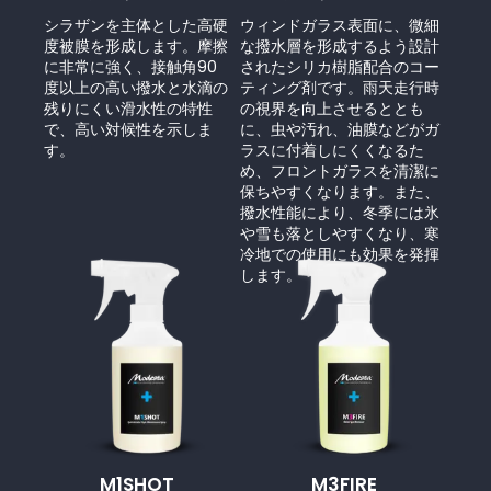
シラザンを主体とした高硬
ウィンドガラス表面に、微細
度被膜を形成します。摩擦
な撥水層を形成するよう設計
に非常に強く、接触角90
されたシリカ樹脂配合のコー
度以上の高い撥水と水滴の
ティング剤です。雨天走行時
残りにくい滑水性の特性
の視界を向上させるととも
で、高い対候性を示しま
に、虫や汚れ、油膜などがガ
す。
ラスに付着しにくくなるた
め、フロントガラスを清潔に
保ちやすくなります。また、
撥水性能により、冬季には氷
や雪も落としやすくなり、寒
冷地での使用にも効果を発揮
します。
M1SHOT
M3FIRE