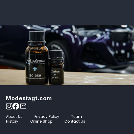
Modestagt.com
mail_outline
About Us
Privacy Policy
Team
History
Online Shop
Contact Us