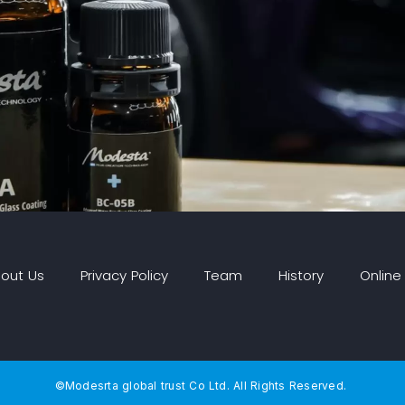
out Us
Privacy Policy
Team
History
Online
©Modesrta global trust Co Ltd. All Rights Reserved.