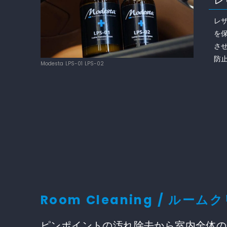
レ
を
さ
防
Modesta LPS-01 LPS-02
Room Cleaning / ルー
ピンポイントの汚れ除去から室内全体の