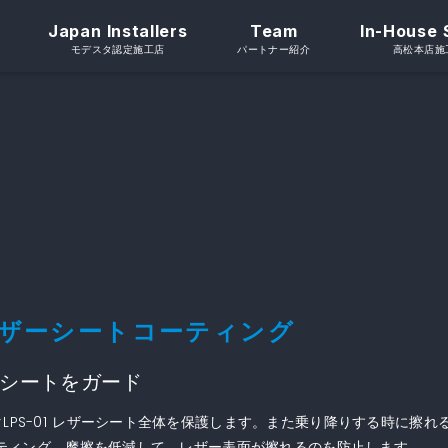
Japan Installers
Team
In-House 
モデスタ認定施工店
パートナー紹介
高松本店施
g / レザーシートコーティング
シートをガード
PS-01 レザーシート全体を保護します。また乗り降りする時に擦れ
ーティング、摩擦を低減して、レザー表面が擦れるのを防止します。