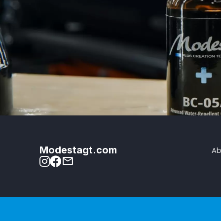
Modestagt.com
Ab
mail_outline