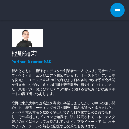
樫野知宏
Partner, Director R&D
新名とともに、樫野はモデスタの創業者の一人であり、同社のチー
フ・ケミカル・エンジニアを務めています。オーストラリアと日本
を拠点に、モデスタ自社の研究所および日本各地の政府系研究機関
を行き来しながら、多くの時間を研究開発に費やしています。ま
た、東南アジアおよびオセアニア地域における営業および技術サポ
ートの責任者でもあります。
樫野は東京大学で企業法を専攻し卒業しましたが、化学への強い関
心から、表面コーティング技術の開発に携わる道へと進みました。
ノーベル賞受賞者を数多く輩出してきた日本化学会の会員でもあ
り、その卓越したビジョンと知識は、現在販売されているモデスタ
製品の多くに形として反映されています。プライベートでは、息子
のサッカーチームを熱心に応援する父親でもあります。