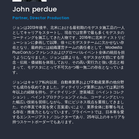
John perdue
Partner, Director Production
ジョンは2013年後半、北米における最初期のモデスタ施工店の一人
としてキャリアをスタートし、現在では世界で最も多くモデスタの
コーティングを施工してきた人物です。2016年に北米ディストリビ
ューションに参画して以降、徐々にモデスタチームに欠かせない存
在となり、最終的には組織運営チームの責任者として、Modesta
PlusConカンファレンスおよびグローバルイベント全体の統括を担
うようになりました。ジョンは誰よりも、モデスタが大切にする理
念・伝統・価値観を体現しており、その高い実行力と強い意志と相
まって、モデスタにとって不可欠かつ唯一無二の存在となっていま
す。
ジョンはキャリア転向以前、自動車業界および不動産業界の他分野
でも成功を収めてきました。ディテイリング業界においては累計15
年以上の経験を持ち、ディテイリング、塗装補正（ペイントコレク
ション）、ペイントプロテクションフィルム、コーティングといっ
た幅広い技術を習得しながら、常にビジネス視点を重視してきまし
た。その率直で本質を突く言葉遣いにより、業界全体に影響を与え
る存在・推進力ともなっています。プライベートでは、日本車を愛
するエンスージアスト／コレクターであり、25年以上のキャリアを
持つスケートボーダーでもあります。