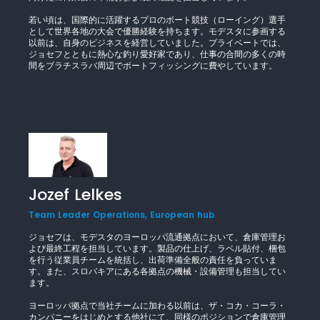
若い頃は、国際的に活躍するプロのボート競技（ローイング）選手
として世界各地の大会で優勝経験を持ちます。モデスタに参画する
以前は、自身のビジネスを経営していました。プライベートでは、
ジョセフとともに熱心な釣り愛好家であり、仕事の合間の多くの時
間をブラチスラバ周辺でボートフィッシングに費やしています。
Jozef Lelkes
Team Leader Operations, European hub
ジョセフは、モデスタのヨーロッパ流通拠点において、倉庫管理お
よび最終工程を担当しています。製品の仕上げ、ラベル貼付、梱包
を行う従業員チームを統括し、出荷準備全般の責任を負っていま
す。また、スロバキアにある各拠点の機械・設備管理も担当してい
ます。
ヨーロッパ拠点で当社チームに加わる以前は、ザ・コカ・コーラ・
カンパニーをはじめとする他社にて、同様のポジションで倉庫管理