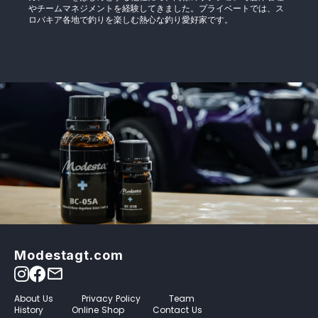
やチームマネジメントを経験してきました。プライベートでは、ス
ロバキア各地で釣りを楽しむ熱心な釣り愛好家です。
Modestagt.com
mail_outline
About Us
Privacy Policy
Team
History
Online Shop
Contact Us