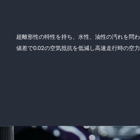
超離形性の特性を持ち、水性、油性の汚れを問わ
値差で0.02の空気抵抗を低減し高速走行時の空