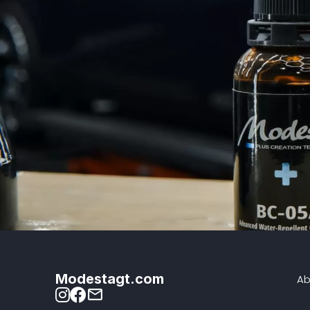
Modestagt.com
Ab
mail_outline